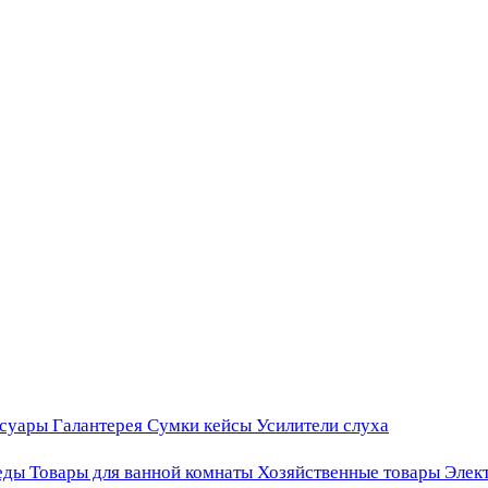
ссуары
Галантерея
Сумки кейсы
Усилители слуха
еды
Товары для ванной комнаты
Хозяйственные товары
Элек